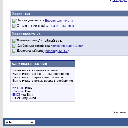
«
Предыдущ
Опции темы
Версия для печати
Отправить на email
Опции просмотра
Линейный вид
Комбинированный вид
Древовидный вид
Ваши права в разделе
Вы
не можете
создавать темы
Вы
не можете
отвечать на сообщения
Вы
не можете
прикреплять файлы
Вы
не можете
редактировать сообщения
BB коды
Вкл.
Смайлы
Вкл.
[IMG]
код
Вкл.
HTML код
Выкл.
Часовой 