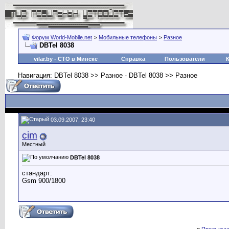
Форум World-Mobile.net
>
Мобильные телефоны
>
Разное
DBTel 8038
vilar.by
- СТО в Минске
Справка
Пользователи
Навигация: DBTel 8038 >> Разное - DBTel 8038 >> Разное
03.09.2007, 23:40
cim
Местный
DBTel 8038
стандарт:
Gsm 900/1800