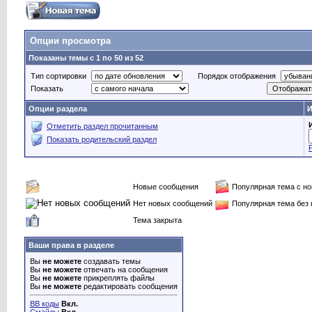
Опции просмотра
Показаны темы с 1 по 50 из 52
Тип сортировки
Порядок отображения
Показать
Опции раздела
И
Отметить раздел прочитанным
Показать родительский раздел
Новые сообщения
Популярная тема с н
Нет новых сообщений
Популярная тема без
Тема закрыта
Ваши права в разделе
Вы
не можете
создавать темы
Вы
не можете
отвечать на сообщения
Вы
не можете
прикреплять файлы
Вы
не можете
редактировать сообщения
BB коды
Вкл.