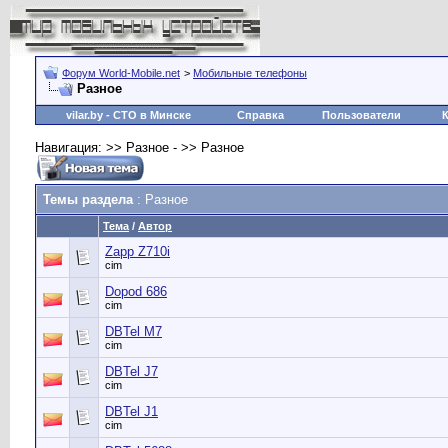
Форум World-Mobile.net
>
Мобильные телефоны
Разное
vilar.by
- СТО в Минске
Справка
Пользователи
Навигация: >> Разное - >> Разное
Темы раздела
: Разное
Тема
/
Автор
Zapp Z710i
cim
Dopod 686
cim
DBTel M7
cim
DBTel J7
cim
DBTel J1
cim