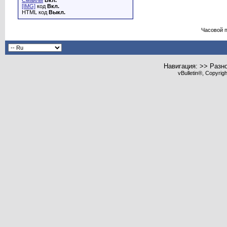
Смайлы
Вкл.
[IMG]
код
Вкл.
HTML код
Выкл.
Часовой 
Навигация: >> Разн
vBulletin®, Copyrig