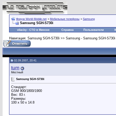
Форум World-Mobile.net
>
Мобильные телефоны
>
Samsung
Samsung SGH-S730i
vilar.by
- СТО в Минске
Справка
Пользователи
Навигация: Samsung SGH-S730i >> Samsung - Samsung SGH-S730i
02.09.2007, 20:41
tum
Местный
Samsung SGH-S730i
Стандарт:
GSM 900/1800/1900
Вес: 83 г.
Размеры:
100 x 50 x 14.8