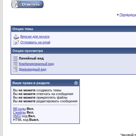
«
Предыдущ
Опции темы
Версия для печати
Отправить на email
Опции просмотра
Линейный вид
Комбинированный вид
Древовидный вид
Ваши права в разделе
Вы
не можете
создавать темы
Вы
не можете
отвечать на сообщения
Вы
не можете
прикреплять файлы
Вы
не можете
редактировать сообщения
BB коды
Вкл.
Смайлы
Вкл.
[IMG]
код
Вкл.
HTML код
Выкл.
Часовой 