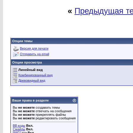
«
Предыдущая т
Опции темы
Версия для печати
Отправить на email
Опции просмотра
Линейный вид
Комбинированный вид
Древовидный вид
Ваши права в разделе
Вы
не можете
создавать темы
Вы
не можете
отвечать на сообщения
Вы
не можете
прикреплять файлы
Вы
не можете
редактировать сообщения
BB коды
Вкл.
Смайлы
Вкл.
[IMG]
код
Вкл.