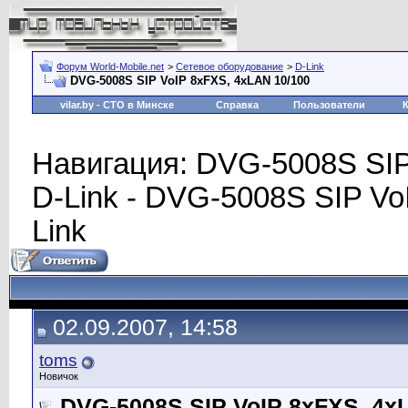
Форум World-Mobile.net
>
Сетевое оборудование
>
D-Link
DVG-5008S SIP VoIP 8хFXS, 4xLAN 10/100
vilar.by
- СТО в Минске
Справка
Пользователи
Навигация: DVG-5008S SIP
D-Link - DVG-5008S SIP Vo
Link
02.09.2007, 14:58
toms
Новичок
DVG-5008S SIP VoIP 8хFXS, 4x