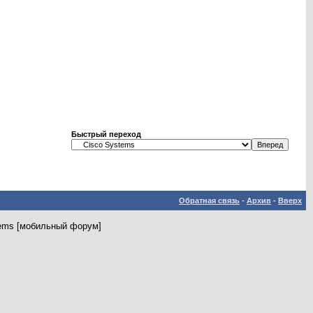
Быстрый переход
Обратная связь
-
Архив
-
Вверх
tems [мобильный форум]