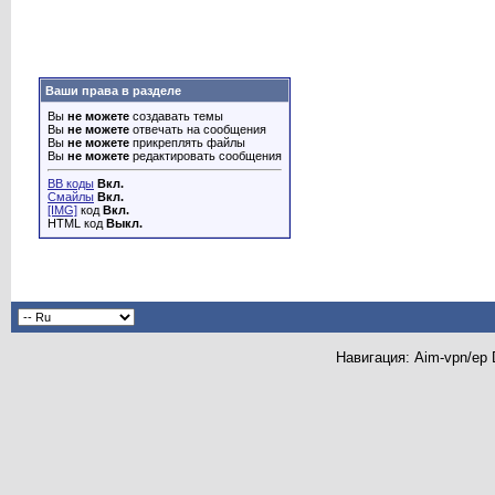
Ваши права в разделе
Вы
не можете
создавать темы
Вы
не можете
отвечать на сообщения
Вы
не можете
прикреплять файлы
Вы
не можете
редактировать сообщения
BB коды
Вкл.
Смайлы
Вкл.
[IMG]
код
Вкл.
HTML код
Выкл.
Навигация: Aim-vpn/ep