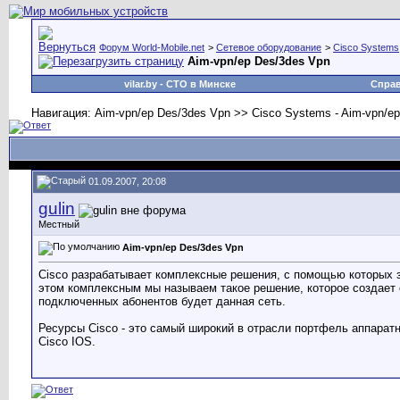
Форум World-Mobile.net
>
Сетевое оборудование
>
Cisco Systems
Aim-vpn/ep Des/3des Vpn
vilar.by
- СТО в Минске
Спра
Навигация: Aim-vpn/ep Des/3des Vpn >> Cisco Systems - Aim-vpn/e
01.09.2007, 20:08
gulin
Местный
Aim-vpn/ep Des/3des Vpn
Cisco разрабатывает комплексные решения, с помощью которых 
этом комплексным мы называем такое решение, которое создает 
подключенных абонентов будет данная сеть.
Ресурсы Cisco - это самый широкий в отрасли портфель аппарат
Cisco IOS.