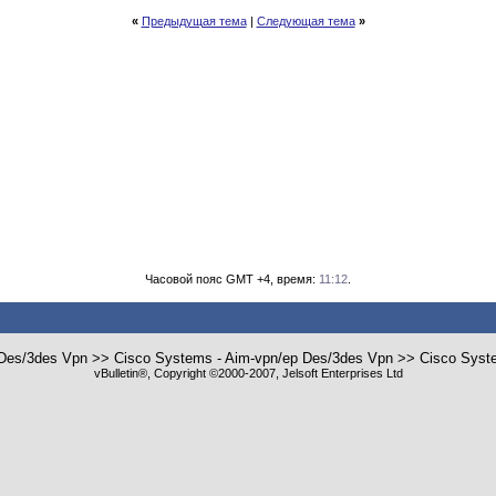
«
Предыдущая тема
|
Следующая тема
»
Часовой пояс GMT +4, время:
11:12
.
 Des/3des Vpn >> Cisco Systems - Aim-vpn/ep Des/3des Vpn >> Cisco Sys
vBulletin®, Copyright ©2000-2007, Jelsoft Enterprises Ltd