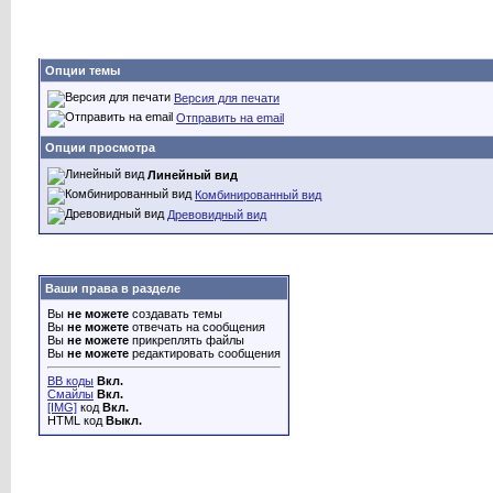
Опции темы
Версия для печати
Отправить на email
Опции просмотра
Линейный вид
Комбинированный вид
Древовидный вид
Ваши права в разделе
Вы
не можете
создавать темы
Вы
не можете
отвечать на сообщения
Вы
не можете
прикреплять файлы
Вы
не можете
редактировать сообщения
BB коды
Вкл.
Смайлы
Вкл.
[IMG]
код
Вкл.
HTML код
Выкл.