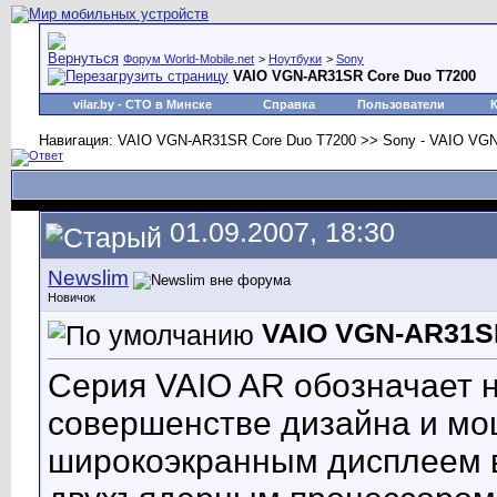
Форум World-Mobile.net
>
Ноутбуки
>
Sony
VAIO VGN-AR31SR Core Duo T7200
vilar.by
- СТО в Минске
Справка
Пользователи
Навигация: VAIO VGN-AR31SR Core Duo T7200 >> Sony - VAIO VG
01.09.2007, 18:30
Newslim
Новичок
VAIO VGN-AR31SR
Cерия VAIO AR обозначает н
совершенстве дизайна и м
широкоэкранным дисплеем 