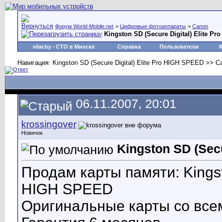
Форум World-Mobile.net
>
Цифровые фотоаппараты
>
Canon
Kingston SD (Secure Digital) Elite P
vilar.by
- СТО в Минске
Справка
Пользователи
Навигация: Kingston SD (Secure Digital) Elite Pro HIGH SPEED >> C
06.11.2007, 20:01
krossingover
Новичок
Kingston SD (Secu
Продам карты памяти: Kingsto
HIGH SPEED
Оригинальные карты со все