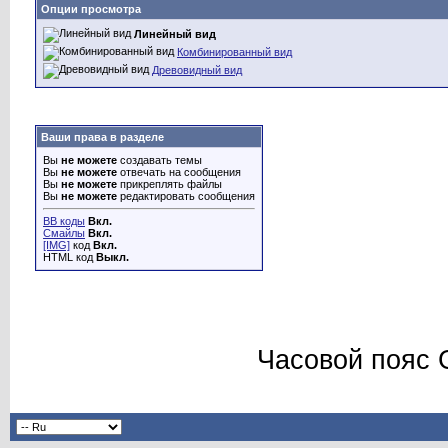
Опции просмотра
Линейный вид
Комбинированный вид
Древовидный вид
Ваши права в разделе
Вы
не можете
создавать темы
Вы
не можете
отвечать на сообщения
Вы
не можете
прикреплять файлы
Вы
не можете
редактировать сообщения
BB коды
Вкл.
Смайлы
Вкл.
[IMG]
код
Вкл.
HTML код
Выкл.
Часовой пояс 