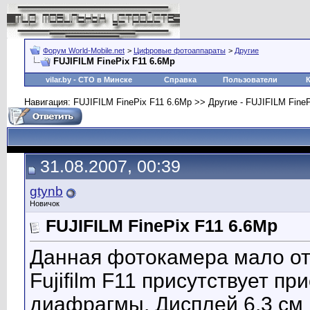
Форум World-Mobile.net
>
Цифровые фотоаппараты
>
Другие
FUJIFILM FinePix F11 6.6Mp
vilar.by
- СТО в Минске
Справка
Пользователи
Навигация: FUJIFILM FinePix F11 6.6Mp >> Другие - FUJIFILM Fine
31.08.2007, 00:39
gtynb
Новичок
FUJIFILM FinePix F11 6.6Mp
Данная фотокамера мало отли
Fujifilm F11 присутствует п
диафрагмы. Дисплей 6,3 см 