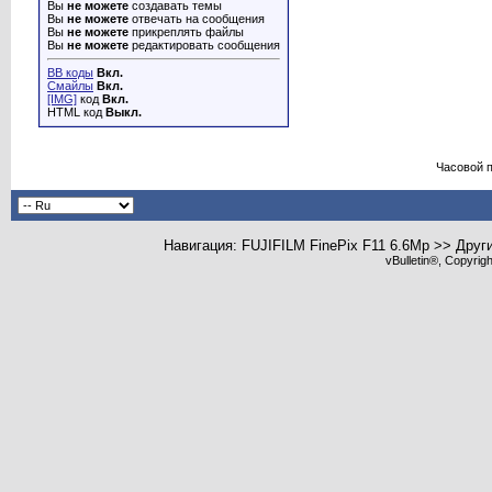
Вы
не можете
создавать темы
Вы
не можете
отвечать на сообщения
Вы
не можете
прикреплять файлы
Вы
не можете
редактировать сообщения
BB коды
Вкл.
Смайлы
Вкл.
[IMG]
код
Вкл.
HTML код
Выкл.
Часовой 
Навигация: FUJIFILM FinePix F11 6.6Mp >> Друг
vBulletin®, Copyrig