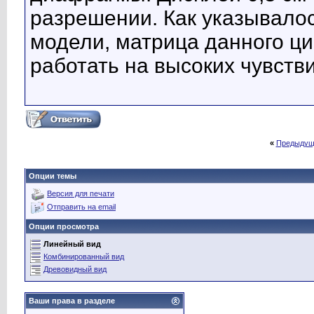
разрешении. Как указывало
модели, матрица данного ц
работать на высоких чувств
«
Предыдущ
Опции темы
Версия для печати
Отправить на email
Опции просмотра
Линейный вид
Комбинированный вид
Древовидный вид
Ваши права в разделе