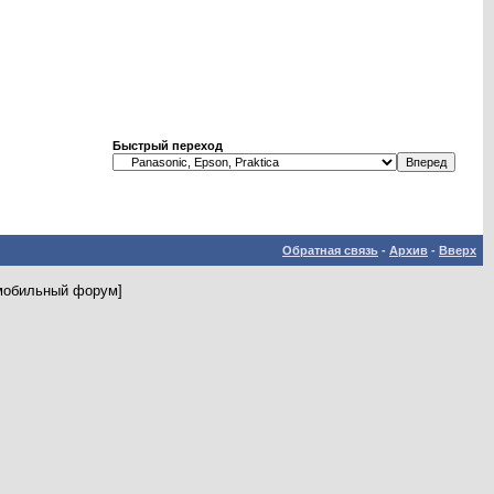
Быстрый переход
Обратная связь
-
Архив
-
Вверх
 [мобильный форум]