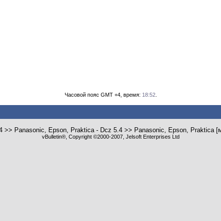
Часовой пояс GMT +4, время:
18:52
.
4 >> Panasonic, Epson, Praktica - Dcz 5.4 >> Panasonic, Epson, Praktica
vBulletin®, Copyright ©2000-2007, Jelsoft Enterprises Ltd