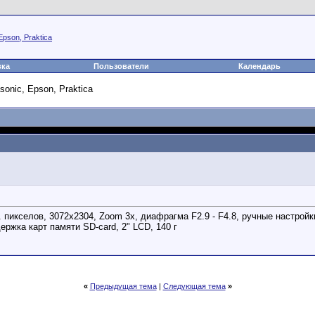
Epson, Praktica
вка
Пользователи
Календарь
sonic, Epson, Praktica
 пикселов, 3072x2304, Zoom 3x, диафрагма F2.9 - F4.8, ручные настро
ержка карт памяти SD-card, 2" LCD, 140 г
«
Предыдущая тема
|
Следующая тема
»