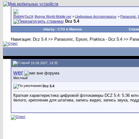
Форум World-Mobile.net
>
Цифровые фотоаппараты
>
Panasonic, 
Dcz 5.4
vilar.by
- СТО в Минске
Спра
Навигация: Dcz 5.4 >> Panasonic, Epson, Praktica - Dcz 5.4 >> Pana
16.09.2007, 14:35
wer
Местный
Dcz 5.4
Краткая характеристика цифровой фотокамеры DCZ 5.4: 5.36 млн.
белого, крепление для штатива, запись видео, запись звука, подд