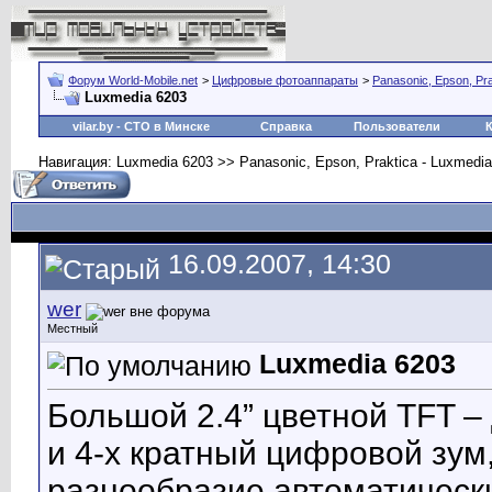
Форум World-Mobile.net
>
Цифровые фотоаппараты
>
Panasonic, Epson, Pra
Luxmedia 6203
vilar.by
- СТО в Минске
Справка
Пользователи
Навигация: Luxmedia 6203 >> Panasonic, Epson, Praktica - Luxmedia
16.09.2007, 14:30
wer
Местный
Luxmedia 6203
Большой 2.4” цветной TFT –
и 4-x кратный цифровой зум
разнообразие автоматическ