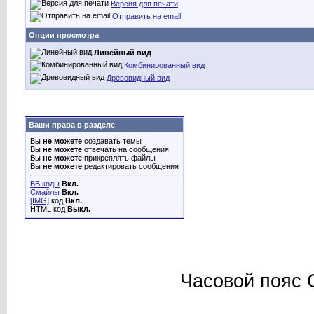
Версия для печати
Отправить на email
Опции просмотра
Линейный вид
Комбинированный вид
Древовидный вид
Ваши права в разделе
Вы
не можете
создавать темы
Вы
не можете
отвечать на сообщения
Вы
не можете
прикреплять файлы
Вы
не можете
редактировать сообщения
BB коды
Вкл.
Смайлы
Вкл.
[IMG]
код
Вкл.
HTML код
Выкл.
Часовой пояс 