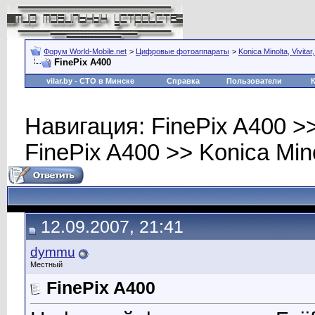
Форум World-Mobile.net
>
Цифровые фотоаппараты
>
Konica Minolta, Vivitar,
FinePix A400
vilar.by
- СТО в Минске
Справка
Пользователи
Навигация: FinePix A400 >> K
FinePix A400 >> Konica Minolt
12.09.2007, 21:41
dymmu
Местный
FinePix A400