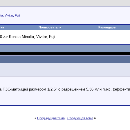
a, Vivitar, Fuji
вка
Пользователи
Календарь
 >> Konica Minolta, Vivitar, Fuji
на ПЗС-матрицей размером 1/2,5" с разрешением 5,36 млн пикс. (эффект
«
Предыдущая тема
|
Следующая тема
»