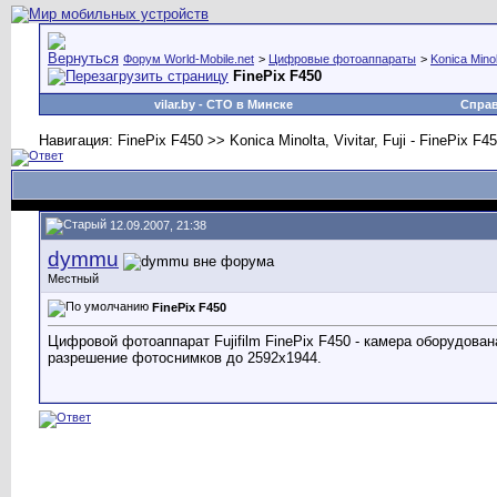
Форум World-Mobile.net
>
Цифровые фотоаппараты
>
Konica Minolt
FinePix F450
vilar.by
- СТО в Минске
Спра
Навигация: FinePix F450 >> Konica Minolta, Vivitar, Fuji - FinePix F450
12.09.2007, 21:38
dymmu
Местный
FinePix F450
Цифровой фотоаппарат Fujifilm FinePix F450 - камера оборудова
разрешение фотоснимков до 2592x1944.