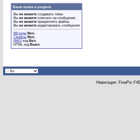
Ваши права в разделе
Вы
не можете
создавать темы
Вы
не можете
отвечать на сообщения
Вы
не можете
прикреплять файлы
Вы
не можете
редактировать сообщения
BB коды
Вкл.
Смайлы
Вкл.
[IMG]
код
Вкл.
HTML код
Выкл.
Навигация: FinePix F450