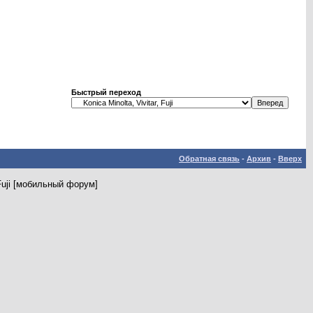
Быстрый переход
Обратная связь
-
Архив
-
Вверх
, Fuji [мобильный форум]