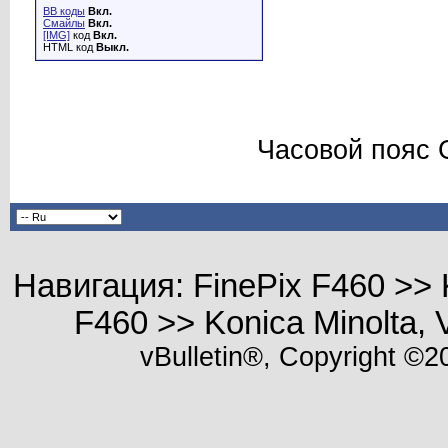
BB коды
Вкл.
Смайлы
Вкл.
[IMG]
код
Вкл.
HTML код
Выкл.
Часовой пояс 
Навигация: FinePix F460 >> Kon
F460 >> Konica Minolta, 
vBulletin®, Copyright ©20