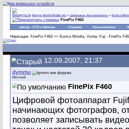
Форум World-Mobile.net
>
Цифровые фотоаппараты
>
Konica Minolt
FinePix F460
vilar.by
- СТО в Минске
Справка
Пользователи
Навигация: FinePix F460 >> Konica Minolta, Vivitar, Fuji - FinePix F460
12.09.2007, 21:37
dymmu
Местный
FinePix F460
Цифровой фотоаппарат Fujif
начинающих фотографов, от
позволяет записывать видео