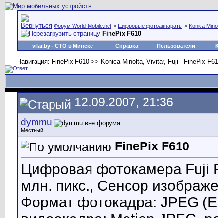
Форум World-Mobile.net
>
Цифровые фотоаппараты
>
Konica Minolt
FinePix F610
vilar.by
- СТО в Минске
Справка
Пользователи
Навигация: FinePix F610 >> Konica Minolta, Vivitar, Fuji - FinePix F610
12.09.2007, 21:36
dymmu
Местный
FinePix F610
Цифровая фотокамера Fuji F
млн. пикс., Сенсор изображени
Формат фотокадра: JPEG (Ex