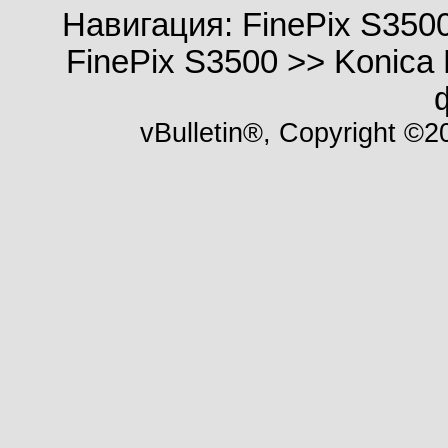
Навигация: FinePix S3500 >
FinePix S3500 >> Konica M
vBulletin®, Copyright ©20