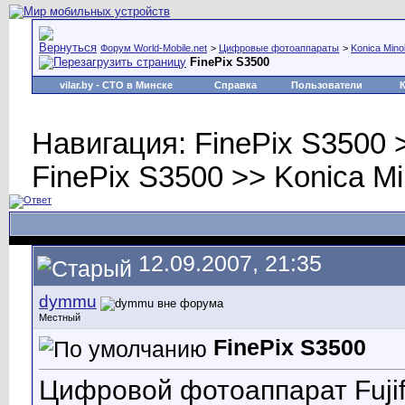
Форум World-Mobile.net
>
Цифровые фотоаппараты
>
Konica Minolt
FinePix S3500
vilar.by
- СТО в Минске
Справка
Пользователи
Навигация: FinePix S3500 >> 
FinePix S3500 >> Konica Mino
12.09.2007, 21:35
dymmu
Местный
FinePix S3500
Цифровой фотоаппарат Fujif