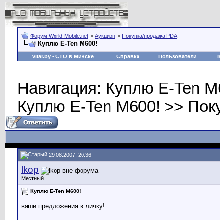
Форум World-Mobile.net
>
Аукцион
>
Покупка/продажа PDA
Куплю E-Ten M600!
vilar.by
- СТО в Минске
Справка
Пользователи
Навигация: Куплю E-Ten M
Куплю E-Ten M600! >> Пок
29.08.2007, 20:36
lkop
Местный
Куплю E-Ten M600!
ваши предложения в личку!