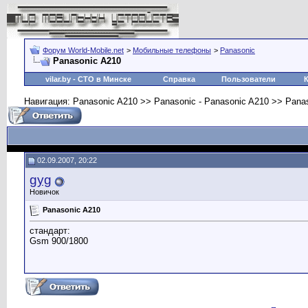
Форум World-Mobile.net
>
Мобильные телефоны
>
Panasonic
Panasonic A210
vilar.by
- СТО в Минске
Справка
Пользователи
Навигация: Panasonic A210 >> Panasonic - Panasonic A210 >> Pana
02.09.2007, 20:22
gyg
Новичок
Panasonic A210
стандарт:
Gsm 900/1800