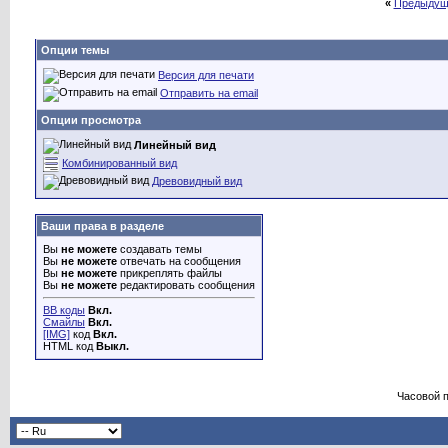
«
Предыдущ
Опции темы
Версия для печати
Отправить на email
Опции просмотра
Линейный вид
Комбинированный вид
Древовидный вид
Ваши права в разделе
Вы
не можете
создавать темы
Вы
не можете
отвечать на сообщения
Вы
не можете
прикреплять файлы
Вы
не можете
редактировать сообщения
BB коды
Вкл.
Смайлы
Вкл.
[IMG]
код
Вкл.
HTML код
Выкл.
Часовой 