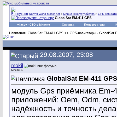
Форум World-Mobile.net
>
Мобильные устройства
>
GPS-навигат
GlobalSat EM-411 GPS
vilar.by
- СТО в Минске
Справка
Пользователи
Навигация: GlobalSat EM-411 GPS >> GPS-навигаторы - GlobalSat
29.08.2007, 23:08
mokil
Местный
GlobalSat EM-411 GP
модуль Gps приёмника Em-4
приложений: Oem, Odm, сис
надёжность и точность дел