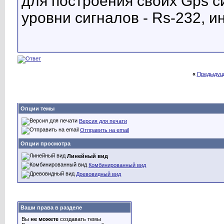
для построения своих Gps с
уровни сигналов - Rs-232, и
«
Предыдущ
Опции темы
Версия для печати
Отправить на email
Опции просмотра
Линейный вид
Комбинированный вид
Древовидный вид
Ваши права в разделе
Вы
не можете
создавать темы