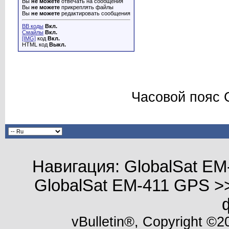
Вы
не можете
отвечать на сообщения
Вы
не можете
прикреплять файлы
Вы
не можете
редактировать сообщения
BB коды
Вкл.
Смайлы
Вкл.
[IMG]
код
Вкл.
HTML код
Выкл.
Часовой пояс 
Навигация: GlobalSat E
GlobalSat EM-411 GPS >
vBulletin®, Copyright ©20