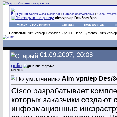
Форум World-Mobile.net
>
Сетевое оборудование
>
Cisco Systems
Aim-vpn/ep Des/3des Vpn
vilar.by
- СТО в Минске
Справка
Пользователи
Навигация: Aim-vpn/ep Des/3des Vpn >> Cisco Systems - Aim-vpn/e
01.09.2007, 20:08
gulin
Местный
Aim-vpn/ep Des/
Cisco разрабатывает компл
которых заказчики создают
информационные инфраструк