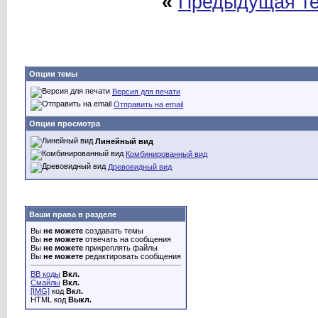
«
Предыдущая т
Опции темы
Версия для печати
Отправить на email
Опции просмотра
Линейный вид
Комбинированный вид
Древовидный вид
Ваши права в разделе
Вы
не можете
создавать темы
Вы
не можете
отвечать на сообщения
Вы
не можете
прикреплять файлы
Вы
не можете
редактировать сообщения
BB коды
Вкл.
Смайлы
Вкл.
[IMG]
код
Вкл.
HTML код
Выкл.