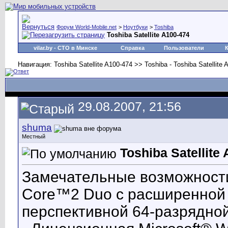
Форум World-Mobile.net
>
Ноутбуки
>
Toshiba
Toshiba Satellite A100-474
vilar.by
- СТО в Минске
Справка
Пользователи
Навигация: Toshiba Satellite A100-474 >> Toshiba - Toshiba Satellite
29.08.2007, 21:56
shuma
Местный
Toshiba Satellite
Замечательные возможности
Core™2 Duo с расширенной
перспективной 64-разрядно