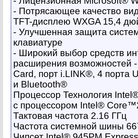
- Лицензионная Microsoft® 
- Потрясающее качество ви
TFT-дисплею WXGA 15,4 дю
- Улучшенная защита систе
клавиатуре
- Широкий выбор средств и
расширения возможностей -
Card, порт i.LINK®, 4 порта
и Bluetooth®
Процессор Технология Intel
с процессором Intel® Core™
Тактовая частота 2.16 ГГц
Частота системной шины 66
Чипсет Intel® 945PM Expres