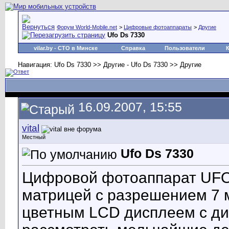
Форум World-Mobile.net
>
Цифровые фотоаппараты
>
Другие
Ufo Ds 7330
vilar.by
- СТО в Минске
Справка
Пользователи
Навигация: Ufo Ds 7330 >> Другие - Ufo Ds 7330 >> Другие
16.09.2007, 15:55
vital
Местный
Ufo Ds 7330
Цифровой фотоаппарат UFO
матрицей с разрешением 7 
цветным LCD дисплеем с д