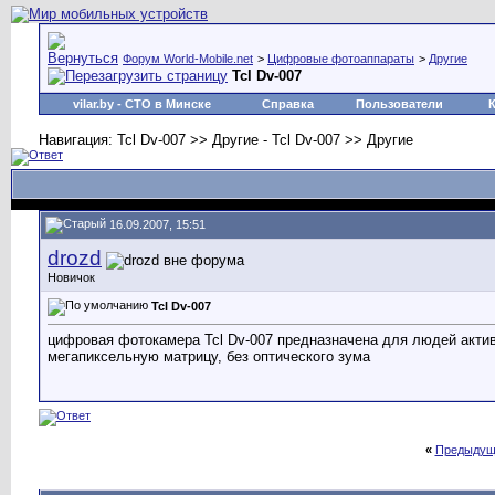
Форум World-Mobile.net
>
Цифровые фотоаппараты
>
Другие
Tcl Dv-007
vilar.by
- СТО в Минске
Справка
Пользователи
Навигация: Tcl Dv-007 >> Другие - Tcl Dv-007 >> Другие
16.09.2007, 15:51
drozd
Новичок
Tcl Dv-007
цифровая фотокамера Tcl Dv-007 предназначена для людей активно
мегапиксельную матрицу, без оптического зума
«
Предыдущ