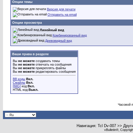
Опции темы
Версия для печати
Отправить на email
Опции просмотра
Линейный вид
Комбинированный вид
Древовидный вид
Ваши права в разделе
Вы
не можете
создавать темы
Вы
не можете
отвечать на сообщения
Вы
не можете
прикреплять файлы
Вы
не можете
редактировать сообщения
BB коды
Вкл.
Смайлы
Вкл.
[IMG]
код
Вкл.
HTML код
Выкл.
Часовой 
Навигация: Tcl Dv-007 >> Друг
vBulletin®, Copyrig