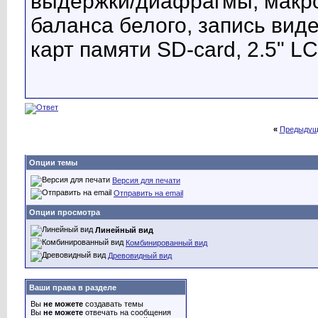
выдержки/диафрагмы, макро
баланса белого, запись виде
карт памяти SD-card, 2.5" LC
«
Предыдущ
Опции темы
Версия для печати
Отправить на email
Опции просмотра
Линейный вид
Комбинированный вид
Древовидный вид
Ваши права в разделе
Вы
не можете
создавать темы
Вы
не можете
отвечать на сообщения