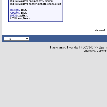
Вы
не можете
прикреплять файлы
Вы
не можете
редактировать сообщения
BB коды
Вкл.
Смайлы
Вкл.
[IMG]
код
Вкл.
HTML код
Выкл.
Часовой 
Навигация: Hyundai H-DC6340 >> Друг
vBulletin®, Copyrig