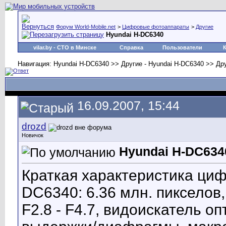
Форум World-Mobile.net
>
Цифровые фотоаппараты
>
Другие
Hyundai H-DC6340
vilar.by
- СТО в Минске
Справка
Пользователи
Навигация: Hyundai H-DC6340 >> Другие - Hyundai H-DC6340 >> Др
16.09.2007, 15:44
drozd
Новичок
Hyundai H-DC634
Краткая характеристика ци
DC6340: 6.36 млн. пикселов
F2.8 - F4.7, видоискатель о