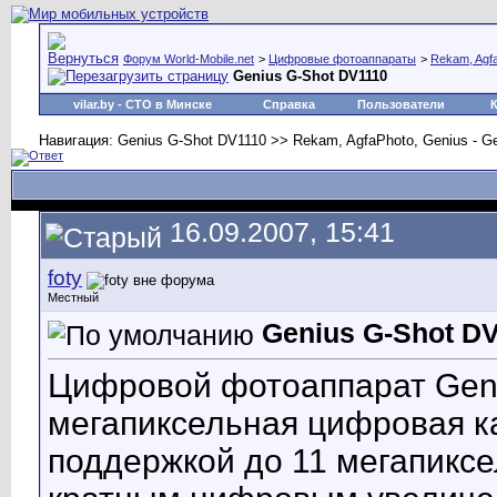
Форум World-Mobile.net
>
Цифровые фотоаппараты
>
Rekam, Agf
Genius G-Shot DV1110
vilar.by
- СТО в Минске
Справка
Пользователи
Навигация: Genius G-Shot DV1110 >> Rekam, AgfaPhoto, Genius - G
16.09.2007, 15:41
foty
Местный
Genius G-Shot D
Цифровой фотоаппарат Geniu
мегапиксельная цифровая к
поддержкой до 11 мегапиксел