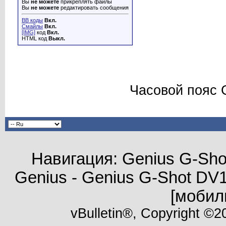
Вы
не можете
прикреплять файлы
Вы
не можете
редактировать сообщения
BB коды
Вкл.
Смайлы
Вкл.
[IMG]
код
Вкл.
HTML код
Выкл.
Часовой пояс 
Навигация: Genius G-Sho
Genius - Genius G-Shot DV
[мобил
vBulletin®, Copyright ©20