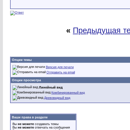
«
Предыдущая т
Опции темы
Версия для печати
Отправить на email
Опции просмотра
Линейный вид
Комбинированный вид
Древовидный вид
Ваши права в разделе
Вы
не можете
создавать темы
Вы
не можете
отвечать на сообщения