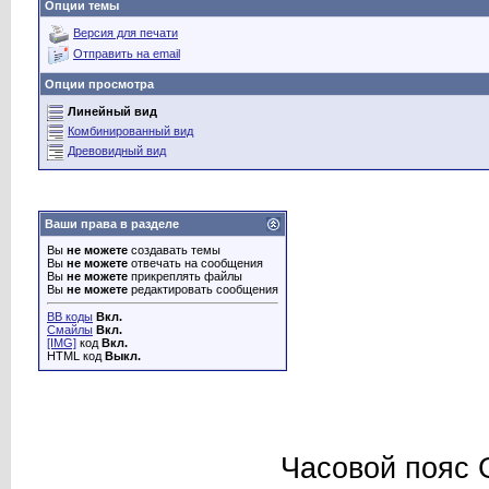
Опции темы
Версия для печати
Отправить на email
Опции просмотра
Линейный вид
Комбинированный вид
Древовидный вид
Ваши права в разделе
Вы
не можете
создавать темы
Вы
не можете
отвечать на сообщения
Вы
не можете
прикреплять файлы
Вы
не можете
редактировать сообщения
BB коды
Вкл.
Смайлы
Вкл.
[IMG]
код
Вкл.
HTML код
Выкл.
Часовой пояс 