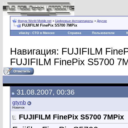
Форум World-Mobile.net
>
Цифровые фотоаппараты
>
Другие
FUJIFILM FinePix S5700 7MPix
vilar.by
- СТО в Минске
Справка
Пользователи
Навигация: FUJIFILM FineP
FUJIFILM FinePix S5700 7M
31.08.2007, 00:36
gtynb
Новичок
FUJIFILM FinePix S5700 7MPix