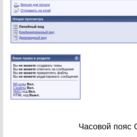
Версия для печати
Отправить на email
Опции просмотра
Линейный вид
Комбинированный вид
Древовидный вид
Ваши права в разделе
Вы
не можете
создавать темы
Вы
не можете
отвечать на сообщения
Вы
не можете
прикреплять файлы
Вы
не можете
редактировать сообщения
BB коды
Вкл.
Смайлы
Вкл.
[IMG]
код
Вкл.
HTML код
Выкл.
Часовой пояс 