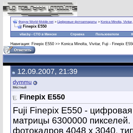
Форум World-Mobile.net
>
Цифровые фотоаппараты
>
Konica Minolta, Vivitar,
Finepix E550
vilar.by
- СТО в Минске
Справка
Пользователи
Навигация: Finepix E550 >> Konica Minolta, Vivitar, Fuji - Finepix E550
12.09.2007, 21:39
dymmu
Местный
Finepix E550
Fuji Finepix E550 - цифров
матрицы 6300000 пикселей
фотокадров 4048 x 3040, тип