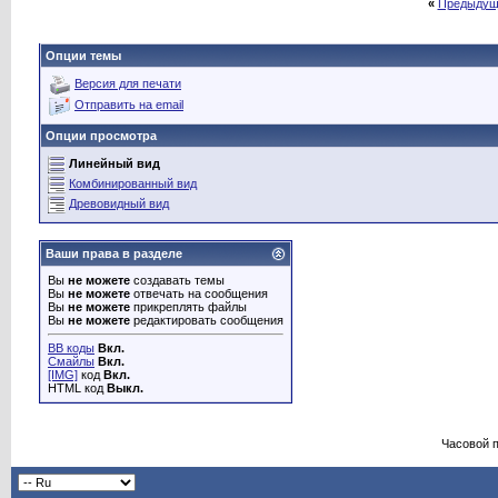
«
Предыдущ
Опции темы
Версия для печати
Отправить на email
Опции просмотра
Линейный вид
Комбинированный вид
Древовидный вид
Ваши права в разделе
Вы
не можете
создавать темы
Вы
не можете
отвечать на сообщения
Вы
не можете
прикреплять файлы
Вы
не можете
редактировать сообщения
BB коды
Вкл.
Смайлы
Вкл.
[IMG]
код
Вкл.
HTML код
Выкл.
Часовой 