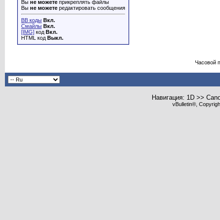
Вы
не можете
прикреплять файлы
Вы
не можете
редактировать сообщения
BB коды
Вкл.
Смайлы
Вкл.
[IMG]
код
Вкл.
HTML код
Выкл.
Часовой 
Навигация: 1D >> Can
vBulletin®, Copyrig