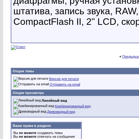
диафрагмы, ручная установк
штатива, запись звука, RAW
CompactFlash II, 2" LCD, ско
«
Предыдущ
Опции темы
Версия для печати
Отправить на email
Опции просмотра
Линейный вид
Комбинированный вид
Древовидный вид
Ваши права в разделе
Вы
не можете
создавать темы
Вы
не можете
отвечать на сообщения