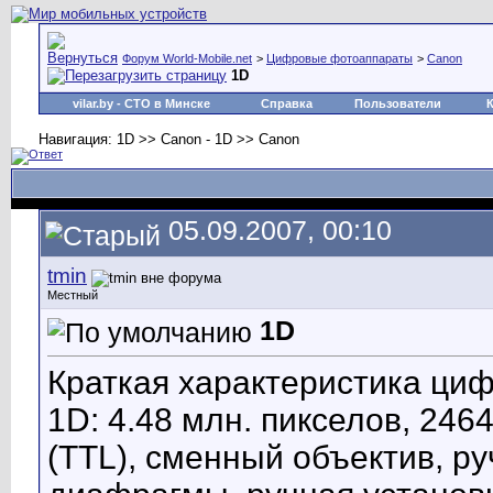
Форум World-Mobile.net
>
Цифровые фотоаппараты
>
Canon
1D
vilar.by
- СТО в Минске
Справка
Пользователи
Навигация: 1D >> Canon - 1D >> Canon
05.09.2007, 00:10
tmin
Местный
1D
Краткая характеристика ц
1D: 4.48 млн. пикселов, 24
(TTL), сменный объектив, р