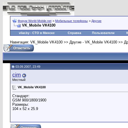
Форум World-Mobile.net
>
Мобильные телефоны
>
Другие
VK_Mobile VK4100
vilar.by
- СТО в Минске
Справка
Пользователи
Навигация: VK_Mobile VK4100 >> Другие - VK_Mobile VK4100 >> Д
03.09.2007, 23:49
cim
Местный
VK_Mobile VK4100
Стандарт:
GSM 900/1800/1900
Размеры:
104 x 52 x 25.9