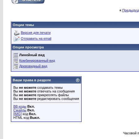
«
Предыдущ
Опции темы
Версия для печати
Отправить на email
Опции просмотра
Линейный вид
Комбинированный вид
Древовидный вид
Ваши права в разделе
Вы
не можете
создавать темы
Вы
не можете
отвечать на сообщения
Вы
не можете
прикреплять файлы
Вы
не можете
редактировать сообщения
BB коды
Вкл.
Смайлы
Вкл.
[IMG]
код
Вкл.
HTML код
Выкл.
Часовой 