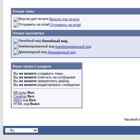
Опции темы
Версия для печати
Отправить на email
Опции просмотра
Линейный вид
Комбинированный вид
Древовидный вид
Ваши права в разделе
Вы
не можете
создавать темы
Вы
не можете
отвечать на сообщения
Вы
не можете
прикреплять файлы
Вы
не можете
редактировать сообщения
BB коды
Вкл.
Смайлы
Вкл.
[IMG]
код
Вкл.
HTML код
Выкл.
Часовой 