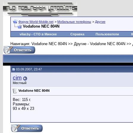
Форум World-Mobile.net
>
Мобильные телефоны
>
Другие
Vodafone NEC 804N
vilar.by
- СТО в Минске
Справка
Пользователи
Навигация: Vodafone NEC 804N >> Другие - Vodafone NEC 804N >>
03.09.2007, 23:47
cim
Местный
Vodafone NEC 804N
Вес: 115 г.
Размеры:
93 x 49 x 23