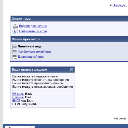
«
Предыдущ
Опции темы
Версия для печати
Отправить на email
Опции просмотра
Линейный вид
Комбинированный вид
Древовидный вид
Ваши права в разделе
Вы
не можете
создавать темы
Вы
не можете
отвечать на сообщения
Вы
не можете
прикреплять файлы
Вы
не можете
редактировать сообщения
BB коды
Вкл.
Смайлы
Вкл.
[IMG]
код
Вкл.
HTML код
Выкл.
Часовой 