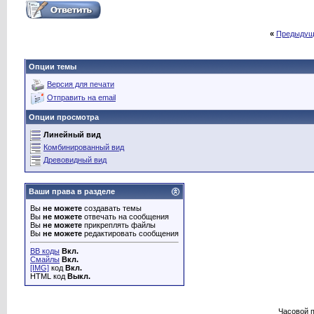
«
Предыдущ
Опции темы
Версия для печати
Отправить на email
Опции просмотра
Линейный вид
Комбинированный вид
Древовидный вид
Ваши права в разделе
Вы
не можете
создавать темы
Вы
не можете
отвечать на сообщения
Вы
не можете
прикреплять файлы
Вы
не можете
редактировать сообщения
BB коды
Вкл.
Смайлы
Вкл.
[IMG]
код
Вкл.
HTML код
Выкл.
Часовой 