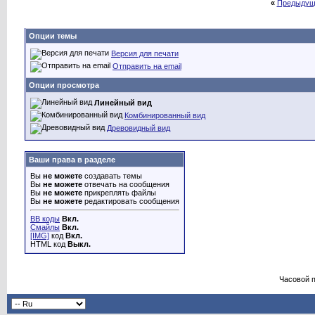
«
Предыдущ
Опции темы
Версия для печати
Отправить на email
Опции просмотра
Линейный вид
Комбинированный вид
Древовидный вид
Ваши права в разделе
Вы
не можете
создавать темы
Вы
не можете
отвечать на сообщения
Вы
не можете
прикреплять файлы
Вы
не можете
редактировать сообщения
BB коды
Вкл.
Смайлы
Вкл.
[IMG]
код
Вкл.
HTML код
Выкл.
Часовой 