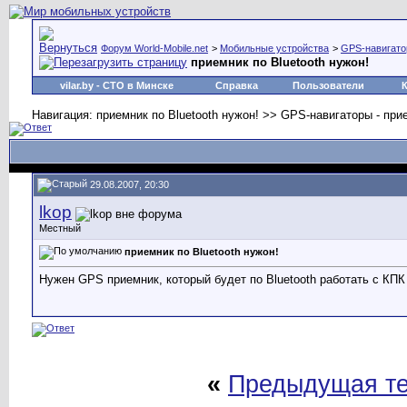
Форум World-Mobile.net
>
Мобильные устройства
>
GPS-навигат
приемник по Bluetooth нужон!
vilar.by
- СТО в Минске
Справка
Пользователи
Навигация: приемник по Bluetooth нужон! >> GPS-навигаторы - при
29.08.2007, 20:30
lkop
Местный
приемник по Bluetooth нужон!
Нужен GPS приемник, который будет по Bluetooth работать с КПК
«
Предыдущая т