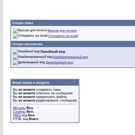
Опции темы
Версия для печати
Отправить на email
Опции просмотра
Линейный вид
Комбинированный вид
Древовидный вид
Ваши права в разделе
Вы
не можете
создавать темы
Вы
не можете
отвечать на сообщения
Вы
не можете
прикреплять файлы
Вы
не можете
редактировать сообщения
BB коды
Вкл.
Смайлы
Вкл.
[IMG]
код
Вкл.
HTML код
Выкл.