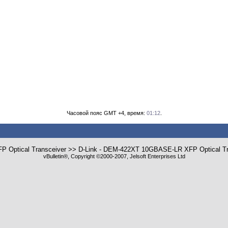
Часовой пояс GMT +4, время:
01:12
.
Optical Transceiver >> D-Link - DEM-422XT 10GBASE-LR XFP Optical Tr
vBulletin®, Copyright ©2000-2007, Jelsoft Enterprises Ltd