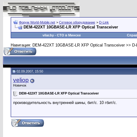
Форум World-Mobile.net
>
Сетевое оборудование
>
D-Link
DEM-422XT 10GBASE-LR XFP Optical Transceiver
vilar.by
- СТО в Минске
Спра
Навигация: DEM-422XT 10GBASE-LR XFP Optical Transceiver >> D-L
02.09.2007, 15:50
veliop
Новичок
DEM-422XT 10GBASE-LR XFP Optical Transceiver
производительность внутренней шины, бит/с. 10 гбит/с.