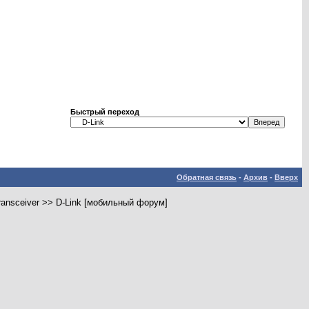
Быстрый переход
Обратная связь
-
Архив
-
Вверх
ansceiver >> D-Link [мобильный форум]