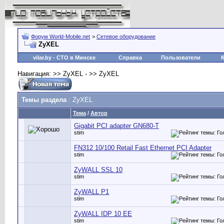
Форум World-Mobile.net
>
Сетевое оборудование
ZyXEL
vilar.by
- СТО в Минске
Справка
Пользователи
Навигация: >> ZyXEL - >> ZyXEL
Темы раздела
: ZyXEL
Тема
/
Автор
Gigabit PCI adapter GN680-T
stim
FN312 10/100 Retail Fast Ethernet PCI Adapter
stim
ZyWALL SSL 10
stim
ZyWALL P1
stim
ZyWALL IDP 10 EE
stim