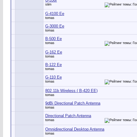
U-336r
stim
G-4100 Ee
tomas
G-3000 Ee
tomas
B-500 Ee
tomas
G-162 Ee
tomas
B-122 Ee
tomas
G-110 Ee
tomas
802.11b Wireless ( B-420 EE)
tomas
9dBi Directional Patch Antenna
tomas
Directional Patch Antenna
tomas
Omnidirectional Desktop Antenna
tomas