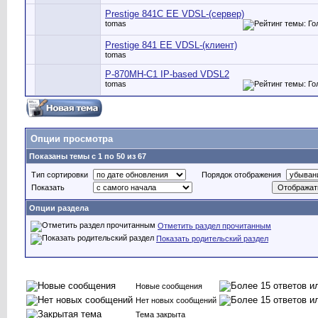
Prestige 841C EE VDSL-(сервер)
tomas
Prestige 841 EE VDSL-(клиент)
tomas
P-870MH-C1 IP-based VDSL2
tomas
Опции просмотра
Показаны темы с 1 по 50 из 67
Тип сортировки
Порядок отображения
Показать
Опции раздела
Отметить раздел прочитанным
Показать родительский раздел
Новые сообщения
Нет новых сообщений
Тема закрыта