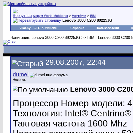
Форум World-Mobile.net
>
Ноутбуки
>
IBM
Lenovo 3000 C200 89225JG
vilar.by
- СТО в Минске
Справка
Пользователи
Навигация: Lenovo 3000 C200 89225JG >> IBM - Lenovo 3000 C200
29.08.2007, 22:44
dumel
Новичок
Lenovo 3000 C20
Процессор Номер модели: 4
Технология: Intel® Centrino
Тактовая частота 1600 Mhz