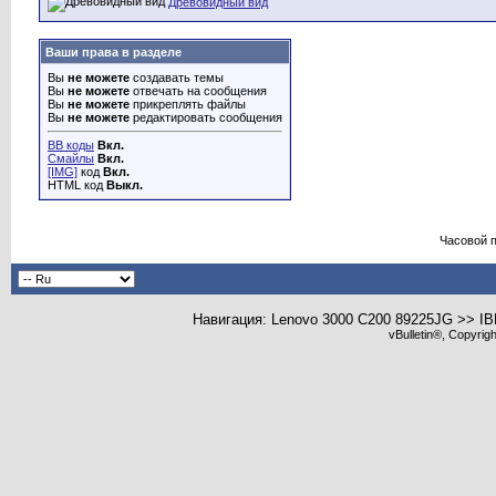
Древовидный вид
Ваши права в разделе
Вы
не можете
создавать темы
Вы
не можете
отвечать на сообщения
Вы
не можете
прикреплять файлы
Вы
не можете
редактировать сообщения
BB коды
Вкл.
Смайлы
Вкл.
[IMG]
код
Вкл.
HTML код
Выкл.
Часовой 
Навигация: Lenovo 3000 C200 89225JG >> I
vBulletin®, Copyrig