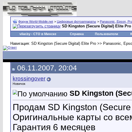
Форум World-Mobile.net
>
Цифровые фотоаппараты
>
Panasonic, Epson, Pra
SD Kingston (Secure Digital) Elite Pro
vilar.by
- СТО в Минске
Справка
Пользователи
Навигация: SD Kingston (Secure Digital) Elite Pro >> Panasonic, Epson
06.11.2007, 20:04
krossingover
Новичок
SD Kingston (Secu
Продам SD Kingston (Secure 
Оригинальные карты со все
Гарантия 6 месяцев