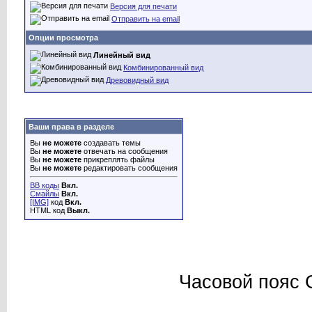
Версия для печати
Отправить на email
Опции просмотра
Линейный вид
Комбинированный вид
Древовидный вид
Ваши права в разделе
Вы
не можете
создавать темы
Вы
не можете
отвечать на сообщения
Вы
не можете
прикреплять файлы
Вы
не можете
редактировать сообщения
BB коды
Вкл.
Смайлы
Вкл.
[IMG]
код
Вкл.
HTML код
Выкл.
Часовой пояс 