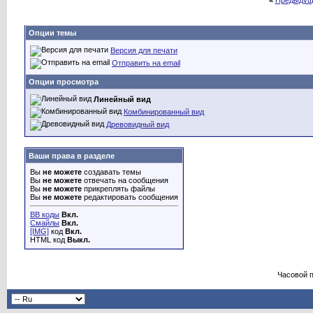
«
Предыдущ
Опции темы
Версия для печати
Отправить на email
Опции просмотра
Линейный вид
Комбинированный вид
Древовидный вид
Ваши права в разделе
Вы
не можете
создавать темы
Вы
не можете
отвечать на сообщения
Вы
не можете
прикреплять файлы
Вы
не можете
редактировать сообщения
BB коды
Вкл.
Смайлы
Вкл.
[IMG]
код
Вкл.
HTML код
Выкл.
Часовой 