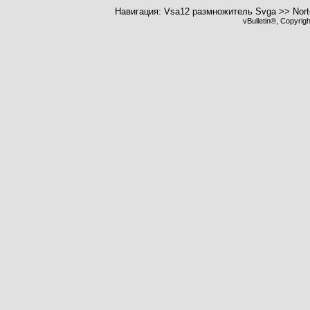
Навигация: Vsa12 размножитель Svga >> Nort
vBulletin®, Copyrig