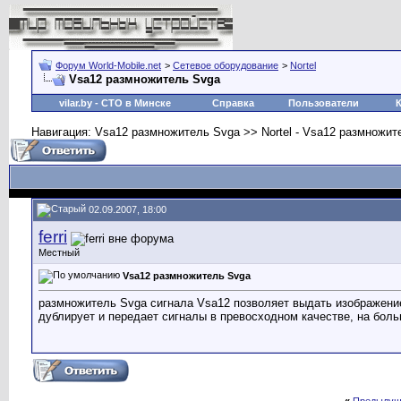
Форум World-Mobile.net
>
Сетевое оборудование
>
Nortel
Vsa12 размножитель Svga
vilar.by
- СТО в Минске
Справка
Пользователи
Навигация: Vsa12 размножитель Svga >> Nortel - Vsa12 размножите
02.09.2007, 18:00
ferri
Местный
Vsa12 размножитель Svga
размножитель Svga сигнала Vsa12 позволяет выдать изображение
дублирует и передает сигналы в превосходном качестве, на боль