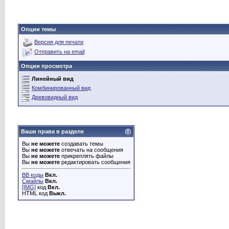
Опции темы
Версия для печати
Отправить на email
Опции просмотра
Линейный вид
Комбинированный вид
Древовидный вид
Ваши права в разделе
Вы
не можете
создавать темы
Вы
не можете
отвечать на сообщения
Вы
не можете
прикреплять файлы
Вы
не можете
редактировать сообщения
BB коды
Вкл.
Смайлы
Вкл.
[IMG]
код
Вкл.
HTML код
Выкл.