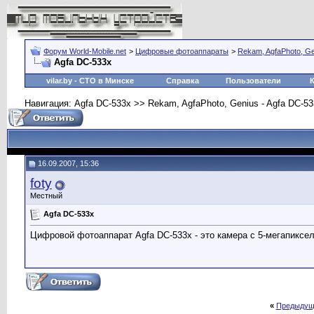
Форум World-Mobile.net
>
Цифровые фотоаппараты
>
Rekam, AgfaPhoto, G
Agfa DC-533x
vilar.by
- СТО в Минске
Справка
Пользователи
Навигация: Agfa DC-533x >> Rekam, AgfaPhoto, Genius - Agfa DC-5
16.09.2007, 15:36
foty
Местный
Agfa DC-533x
Цифровой фотоаппарат Agfa DC-533x - это камера с 5-мегапикс
«
Предыдущ