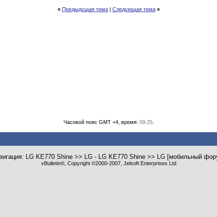
«
Предыдущая тема
|
Следующая тема
»
Часовой пояс GMT +4, время:
09:25
.
вигация: LG KE770 Shine >> LG - LG KE770 Shine >> LG [мобильный фор
vBulletin®, Copyright ©2000-2007, Jelsoft Enterprises Ltd