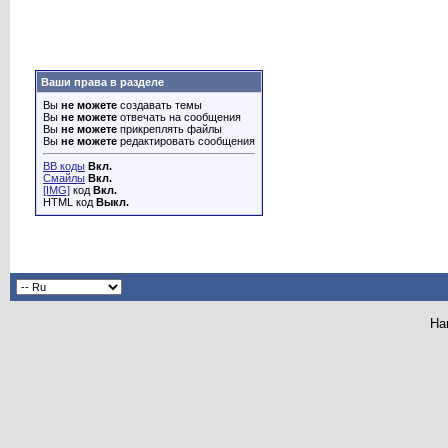
Ваши права в разделе
Вы
не можете
создавать темы
Вы
не можете
отвечать на сообщения
Вы
не можете
прикреплять файлы
Вы
не можете
редактировать сообщения
BB коды
Вкл.
Смайлы
Вкл.
[IMG]
код
Вкл.
HTML код
Выкл.
На