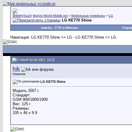
Форум World-Mobile.net
>
Мобильные телефоны
>
LG
LG KE770 Shine
vilar.by
- СТО в Минске
Спра
Навигация: LG KE770 Shine >> LG - LG KE770 Shine >> LG
02.09.2007, 19:22
hik
Новичок
LG KE770 Shine
Модель 2007 г.
Стандарт:
GSM 900/1800/1900
Вес: 125 г.
Размеры:
105 x 46 x 9.9