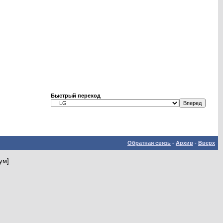
Быстрый переход
Обратная связь
-
Архив
-
Вверх
ум]