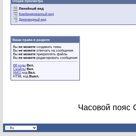
Опции просмотра
Линейный вид
Комбинированный вид
Древовидный вид
Ваши права в разделе
Вы
не можете
создавать темы
Вы
не можете
отвечать на сообщения
Вы
не можете
прикреплять файлы
Вы
не можете
редактировать сообщения
BB коды
Вкл.
Смайлы
Вкл.
[IMG]
код
Вкл.
HTML код
Выкл.
Часовой пояс 