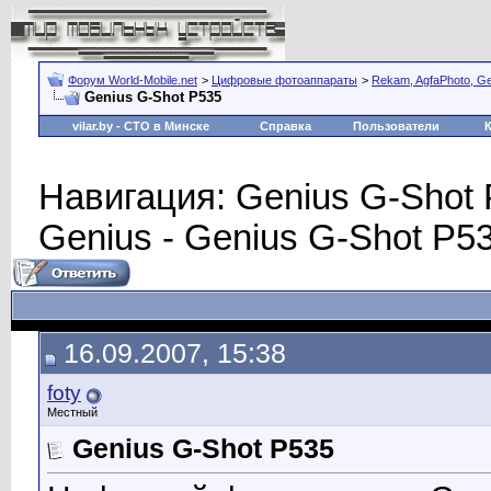
Форум World-Mobile.net
>
Цифровые фотоаппараты
>
Rekam, AgfaPhoto, G
Genius G-Shot P535
vilar.by
- СТО в Минске
Справка
Пользователи
Навигация: Genius G-Shot 
Genius - Genius G-Shot P5
16.09.2007, 15:38
foty
Местный
Genius G-Shot P535