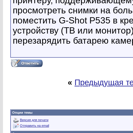
принтеру, поддерживающему 
просмотреть снимки на бол
поместить G-Shot P535 в кр
устройству (ТВ или монитор
перезарядить батарею кам
«
Предыдущая т
Опции темы
Версия для печати
Отправить на email