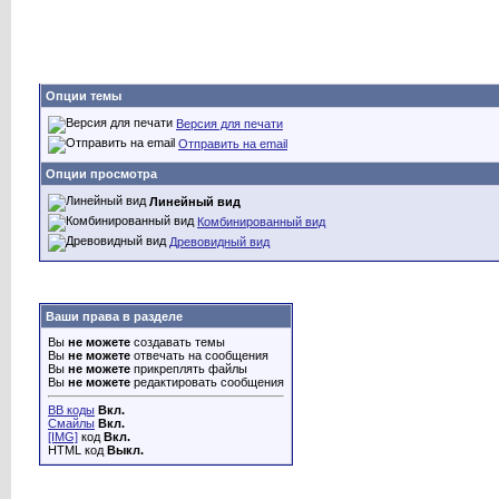
Опции темы
Версия для печати
Отправить на email
Опции просмотра
Линейный вид
Комбинированный вид
Древовидный вид
Ваши права в разделе
Вы
не можете
создавать темы
Вы
не можете
отвечать на сообщения
Вы
не можете
прикреплять файлы
Вы
не можете
редактировать сообщения
BB коды
Вкл.
Смайлы
Вкл.
[IMG]
код
Вкл.
HTML код
Выкл.