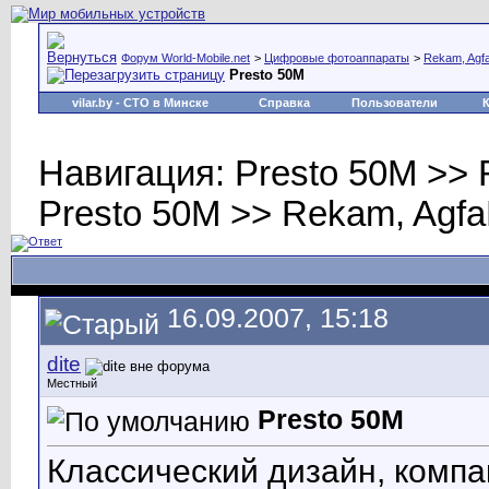
Форум World-Mobile.net
>
Цифровые фотоаппараты
>
Rekam, Agf
Presto 50M
vilar.by
- СТО в Минске
Справка
Пользователи
Навигация: Presto 50M >> 
Presto 50M >> Rekam, Agfa
16.09.2007, 15:18
dite
Местный
Presto 50M
Классический дизайн, комп