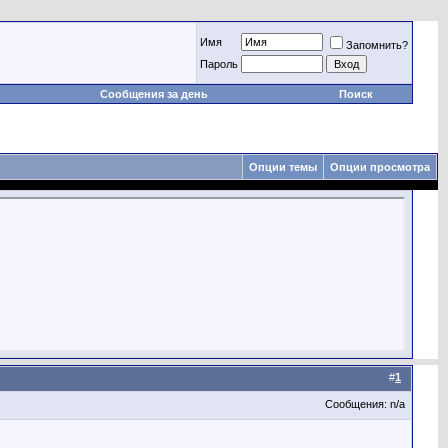
Имя
Запомнить?
Пароль
Сообщения за день
Поиск
Опции темы
Опции просмотра
#
1
Сообщения: n/a