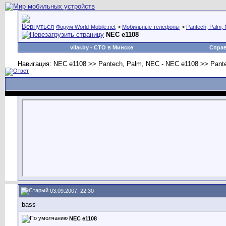
Форум World-Mobile.net
>
Мобильные телефоны
>
Pantech, Palm,
NEC e1108
vilar.by
- СТО в Минске
Спра
Навигация: NEC e1108 >> Pantech, Palm, NEC - NEC e1108 >> Pant
03.09.2007, 22:30
bass
NEC e1108