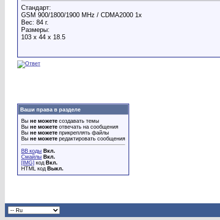
Стандарт:
GSM 900/1800/1900 MHz / CDMA2000 1x
Вес: 84 г.
Размеры:
103 x 44 x 18.5
Ваши права в разделе
Вы
не можете
создавать темы
Вы
не можете
отвечать на сообщения
Вы
не можете
прикреплять файлы
Вы
не можете
редактировать сообщения
BB коды
Вкл.
Смайлы
Вкл.
[IMG]
код
Вкл.
HTML код
Выкл.