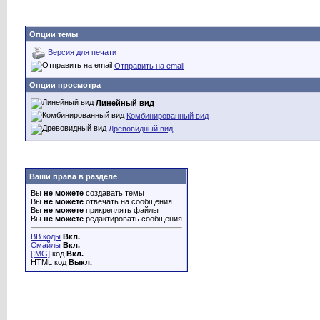
Опции темы
Версия для печати
Отправить на email
Опции просмотра
Линейный вид
Комбинированный вид
Древовидный вид
Ваши права в разделе
Вы
не можете
создавать темы
Вы
не можете
отвечать на сообщения
Вы
не можете
прикреплять файлы
Вы
не можете
редактировать сообщения
BB коды
Вкл.
Смайлы
Вкл.
[IMG]
код
Вкл.
HTML код
Выкл.