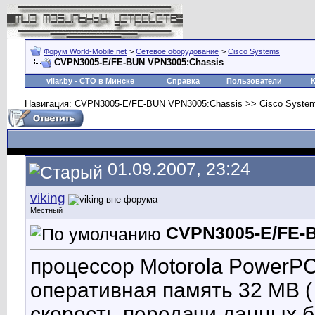
Форум World-Mobile.net
>
Сетевое оборудование
>
Cisco Systems
CVPN3005-E/FE-BUN VPN3005:Chassis
vilar.by
- СТО в Минске
Справка
Пользователи
Навигация: CVPN3005-E/FE-BUN VPN3005:Chassis >> Cisco Syste
01.09.2007, 23:24
viking
Местный
CVPN3005-E/FE-
процессор Motorola PowerP
оперативная память 32 MB (
скорость передачи данных б