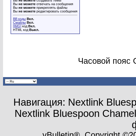
Вы
не можете
создавать темы
Вы
не можете
отвечать на сообщения
Вы
не можете
прикреплять файлы
Вы
не можете
редактировать сообщения
BB коды
Вкл.
Смайлы
Вкл.
[IMG]
код
Вкл.
HTML код
Выкл.
Часовой пояс 
Навигация: Nextlink Blue
Nextlink Bluespoon Cham
vBulletin®, Copyright ©20