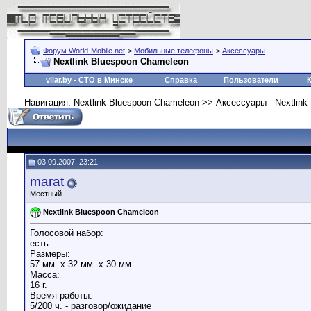
Форум World-Mobile.net
>
Мобильные телефоны
>
Аксессуары
Nextlink Bluespoon Chameleon
vilar.by
- СТО в Минске
Справка
Пользователи
Навигация: Nextlink Bluespoon Chameleon >> Аксессуары - Nextlin
03.09.2007, 23:21
marat
Местный
Nextlink Bluespoon Chameleon
Голосовой набор:
есть
Размеры:
57 мм. x 32 мм. x 30 мм.
Масса:
16 г.
Время работы:
5/200 ч. - разговор/ожидание