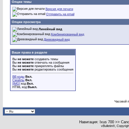
Опции темы
Версия для печати
Отправить на email
Опции просмотра
Линейный вид
Комбинированный вид
Древовидный вид
Ваши права в разделе
Вы
не можете
создавать темы
Вы
не можете
отвечать на сообщения
Вы
не можете
прикреплять файлы
Вы
не можете
редактировать сообщения
BB коды
Вкл.
Смайлы
Вкл.
[IMG]
код
Вкл.
HTML код
Выкл.
Часовой 
Навигация: Ixus 700 >> Can
vBulletin®, Copyrig