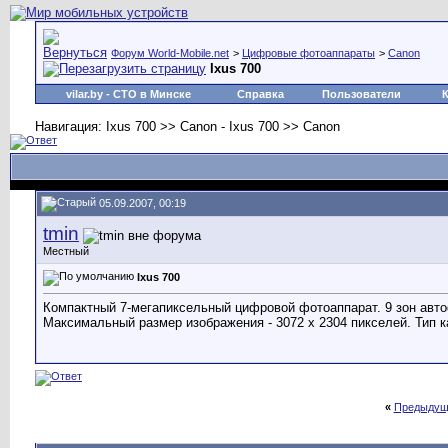
Форум World-Mobile.net
>
Цифровые фотоаппараты
>
Canon
Ixus 700
vilar.by
- СТО в Минске
Справка
Пользователи
Навигация: Ixus 700 >> Canon - Ixus 700 >> Canon
05.09.2007, 00:19
tmin
Местный
Ixus 700
Компактный 7-мегапиксельный цифровой фотоаппарат. 9 зон автоф
Максимальный размер изображения - 3072 x 2304 пикселей. Тип к
«
Предыдущ