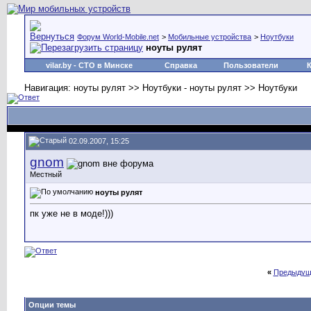
Форум World-Mobile.net
>
Мобильные устройства
>
Ноутбуки
ноуты рулят
vilar.by
- СТО в Минске
Справка
Пользователи
Навигация: ноуты рулят >> Ноутбуки - ноуты рулят >> Ноутбуки
02.09.2007, 15:25
gnom
Местный
ноуты рулят
пк уже не в моде!)))
«
Предыдущ
Опции темы