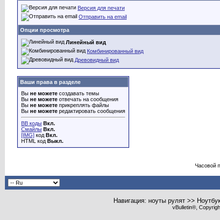
Версия для печати
Отправить на email
Опции просмотра
Линейный вид
Комбинированный вид
Древовидный вид
Ваши права в разделе
Вы
не можете
создавать темы
Вы
не можете
отвечать на сообщения
Вы
не можете
прикреплять файлы
Вы
не можете
редактировать сообщения
BB коды
Вкл.
Смайлы
Вкл.
[IMG]
код
Вкл.
HTML код
Выкл.
Часовой 
Навигация: ноуты рулят >> Ноутбу
vBulletin®, Copyrig