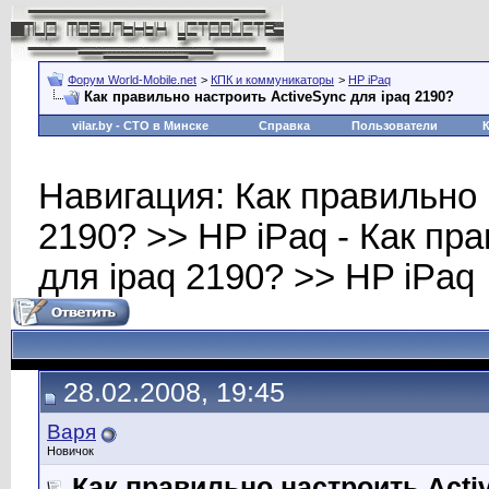
Форум World-Mobile.net
>
КПК и коммуникаторы
>
HP iPaq
Как правильно настроить ActiveSync для ipaq 2190?
vilar.by
- СТО в Минске
Справка
Пользователи
Навигация: Как правильно 
2190? >> HP iPaq - Как пр
для ipaq 2190? >> HP iPaq
28.02.2008, 19:45
Варя
Новичок
Как правильно настроить Acti