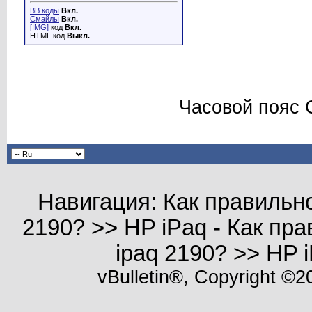
BB коды
Вкл.
Смайлы
Вкл.
[IMG]
код
Вкл.
HTML код
Выкл.
Часовой пояс 
Навигация: Как правильно
2190? >> HP iPaq - Как пр
ipaq 2190? >> HP
vBulletin®, Copyright ©20