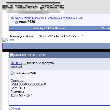
Форум World-Mobile.net
>
Мобильные телефоны
>
VIP
Asus P526
vilar.by
- СТО в Минске
Спра
Навигация: Asus P526 >> VIP - Asus P526 >> VIP
03.09.2007, 23:12
funrik
Местный
Asus P526
Стандарт:
GSM 850/900/1800/1900
Вес: 115 г.
Размеры:
110 x 58 x 15.4