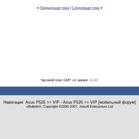
«
Предыдущая тема
|
Следующая тема
»
Часовой пояс GMT +4, время:
10:49
.
Навигация: Asus P526 >> VIP - Asus P526 >> VIP [мобильный форум]
vBulletin®, Copyright ©2000-2007, Jelsoft Enterprises Ltd