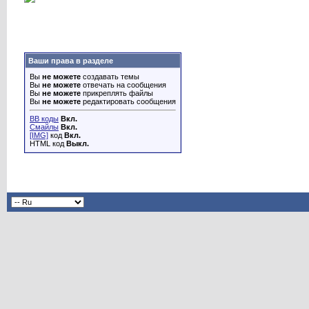
Ваши права в разделе
Вы
не можете
создавать темы
Вы
не можете
отвечать на сообщения
Вы
не можете
прикреплять файлы
Вы
не можете
редактировать сообщения
BB коды
Вкл.
Смайлы
Вкл.
[IMG]
код
Вкл.
HTML код
Выкл.